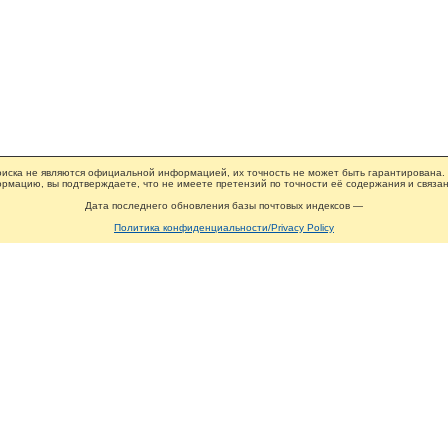
иска не являются официальной информацией, их точность не может быть гарантирована.
рмацию, вы подтверждаете, что не имеете претензий по точности её содержания и связан
Дата последнего обновления базы почтовых индексов —
Политика конфиденциальности/Privacy Policy