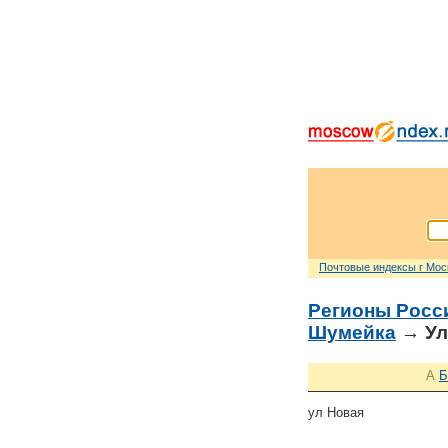
Почтовые индексы г Мо
Регионы Росс
Шумейка
→ Ул
А
Б
ул Новая