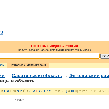
Почтовые индексы России
Введите название населённого пункта или почтовый индекс:
сквы
Почтовые индексы России
ии
→
Саратовская область
→
Энгельсский ра
ицы и объекты
В
Г
Д
Е
Ж
З
И
Й
К
Л
М
Н
О
П
Р
С
Т
У
Ф
Х
Ц
Ч
Ш
Щ
Э
Ю
Я
1
2
3
4
5
6
7
413161