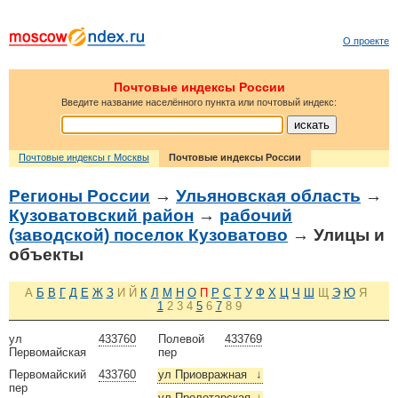
О проекте
Почтовые индексы России
Введите название населённого пункта или почтовый индекс:
Почтовые индексы г Москвы
Почтовые индексы России
Регионы России
→
Ульяновская область
→
Кузоватовский район
→
рабочий
(заводской) поселок Кузоватово
→ Улицы и
объекты
А
Б
В
Г
Д
Е
Ж
З
И
Й
К
Л
М
Н
О
П
Р
С
Т
У
Ф
Х
Ц
Ч
Ш
Щ
Э
Ю
Я
1
2
3
4
5
6
7
8
9
ул
433760
Полевой
433769
Первомайская
пер
Первомайский
433760
ул Приовражная
↓
пер
ул Пролетарская
↓