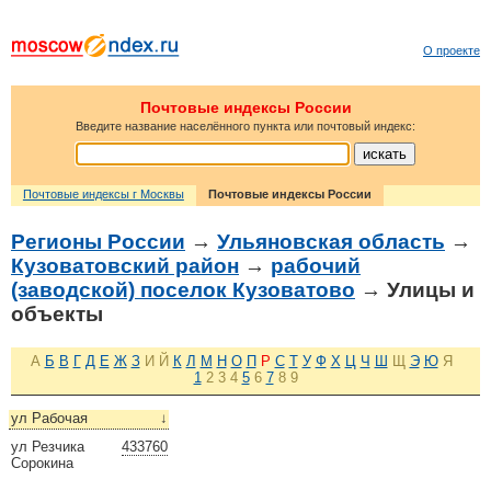
О проекте
Почтовые индексы России
Введите название населённого пункта или почтовый индекс:
Почтовые индексы г Москвы
Почтовые индексы России
Регионы России
→
Ульяновская область
→
Кузоватовский район
→
рабочий
(заводской) поселок Кузоватово
→ Улицы и
объекты
А
Б
В
Г
Д
Е
Ж
З
И
Й
К
Л
М
Н
О
П
Р
С
Т
У
Ф
Х
Ц
Ч
Ш
Щ
Э
Ю
Я
1
2
3
4
5
6
7
8
9
ул Рабочая
↓
ул Резчика
433760
Сорокина