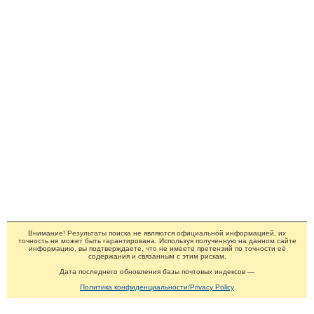
Внимание! Результаты поиска не являются официальной информацией, их
точность не может быть гарантирована. Используя полученную на данном сайте
информацию, вы подтверждаете, что не имеете претензий по точности её
содержания и связанным с этим рискам.
Дата последнего обновления базы почтовых индексов —
Политика конфиденциальности/Privacy Policy