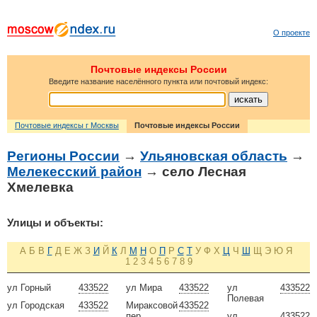
О проекте
Почтовые индексы России
Введите название населённого пункта или почтовый индекс:
Почтовые индексы г Москвы
Почтовые индексы России
Регионы России
→
Ульяновская область
→
Мелекесский район
→ село Лесная
Хмелевка
Улицы и объекты:
А
Б
В
Г
Д
Е
Ж
З
И
Й
К
Л
М
Н
О
П
Р
С
Т
У
Ф
Х
Ц
Ч
Ш
Щ
Э
Ю
Я
1
2
3
4
5
6
7
8
9
ул Горный
433522
ул Мира
433522
ул
433522
Полевая
ул Городская
433522
Мираксовой
433522
пер
ул
433522