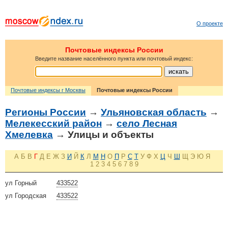
О проекте
Почтовые индексы России
Введите название населённого пункта или почтовый индекс:
Почтовые индексы г Москвы
Почтовые индексы России
Регионы России
→
Ульяновская область
→
Мелекесский район
→
село Лесная
Хмелевка
→ Улицы и объекты
А
Б
В
Г
Д
Е
Ж
З
И
Й
К
Л
М
Н
О
П
Р
С
Т
У
Ф
Х
Ц
Ч
Ш
Щ
Э
Ю
Я
1
2
3
4
5
6
7
8
9
ул Горный
433522
ул Городская
433522