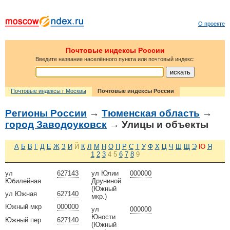
О проекте
Почтовые индексы России
Введите название населённого пункта или почтовый индекс:
Почтовые индексы г Москвы
Почтовые индексы России
Регионы России
→
Тюменская область
→
город Заводоуковск
→ Улицы и объекты
А
Б
В
Г
Д
Е
Ж
З
И
Й
К
Л
М
Н
О
П
Р
С
Т
У
Ф
Х
Ц
Ч
Ш
Щ
Э
Ю
Я
1
2
3
4
5
6
7
8
9
ул
627143
ул Юлии
000000
Юбилейная
Друниной
(Южный
ул Южная
627140
мкр.)
Южный мкр
000000
ул
000000
Юности
Южный пер
627140
(Южный