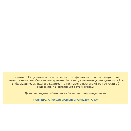
Внимание! Результаты поиска не являются официальной информацией, их
точность не может быть гарантирована. Используя полученную на данном сайте
информацию, вы подтверждаете, что не имеете претензий по точности её
содержания и связанным с этим рискам.
Дата последнего обновления базы почтовых индексов —
Политика конфиденциальности/Privacy Policy