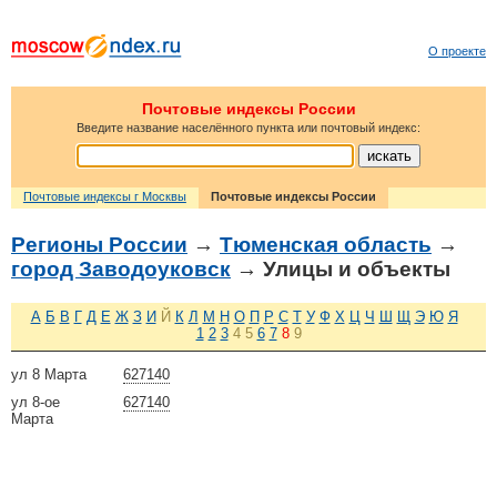
О проекте
Почтовые индексы России
Введите название населённого пункта или почтовый индекс:
Почтовые индексы г Москвы
Почтовые индексы России
Регионы России
→
Тюменская область
→
город Заводоуковск
→ Улицы и объекты
А
Б
В
Г
Д
Е
Ж
З
И
Й
К
Л
М
Н
О
П
Р
С
Т
У
Ф
Х
Ц
Ч
Ш
Щ
Э
Ю
Я
1
2
3
4
5
6
7
8
9
ул 8 Марта
627140
ул 8-ое
627140
Марта