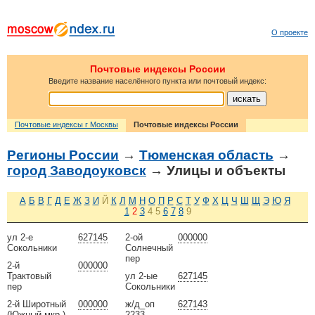
О проекте
Почтовые индексы России
Введите название населённого пункта или почтовый индекс:
Почтовые индексы г Москвы
Почтовые индексы России
Регионы России
→
Тюменская область
→
город Заводоуковск
→ Улицы и объекты
А
Б
В
Г
Д
Е
Ж
З
И
Й
К
Л
М
Н
О
П
Р
С
Т
У
Ф
Х
Ц
Ч
Ш
Щ
Э
Ю
Я
1
2
3
4
5
6
7
8
9
ул 2-е
627145
2-ой
000000
Сокольники
Солнечный
пер
2-й
000000
Трактовый
ул 2-ые
627145
пер
Сокольники
2-й Широтный
000000
ж/д_оп
627143
(Южный мкр.)
2233