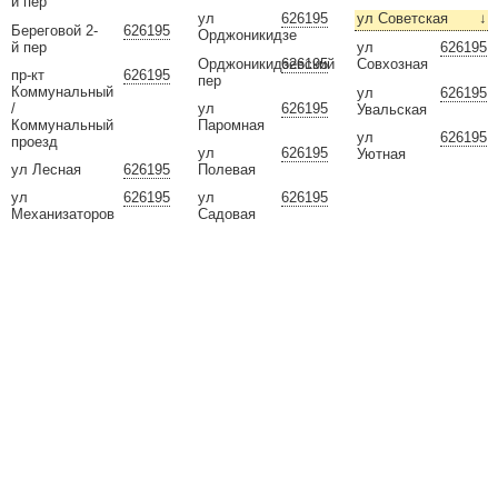
й пер
ул
626195
ул Советская
↓
Береговой 2-
626195
Орджоникидзе
й пер
ул
626195
Орджоникидзевский
626195
Совхозная
пр-кт
626195
пер
Коммунальный
ул
626195
/
ул
626195
Увальская
Коммунальный
Паромная
ул
626195
проезд
ул
626195
Уютная
ул Лесная
626195
Полевая
ул
626195
ул
626195
Механизаторов
Садовая