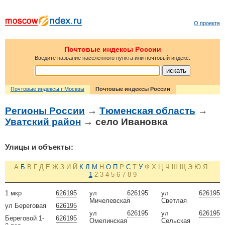
О проекте
Почтовые индексы России
Введите название населённого пункта или почтовый индекс:
Почтовые индексы г Москвы
Почтовые индексы России
Регионы России
→
Тюменская область
→
Уватский район
→ село Ивановка
Улицы и объекты:
А
Б
В
Г
Д
Е
Ж
З
И
Й
К
Л
М
Н
О
П
Р
С
Т
У
Ф
Х
Ц
Ч
Ш
Щ
Э
Ю
Я
1
2
3
4
5
6
7
8
9
1 мкр
626195
ул
626195
ул
626195
Мичелевская
Светлая
ул Береговая
626195
ул
626195
ул
626195
Береговой 1-
626195
Омелинская
Сельская