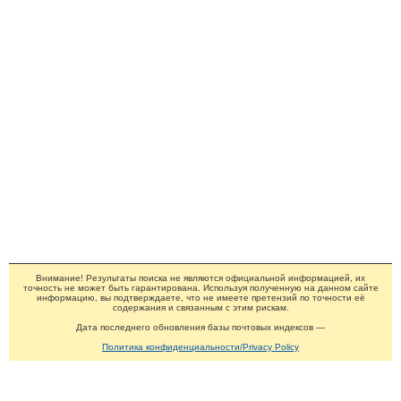
Внимание! Результаты поиска не являются официальной информацией, их
точность не может быть гарантирована. Используя полученную на данном сайте
информацию, вы подтверждаете, что не имеете претензий по точности её
содержания и связанным с этим рискам.
Дата последнего обновления базы почтовых индексов —
Политика конфиденциальности/Privacy Policy