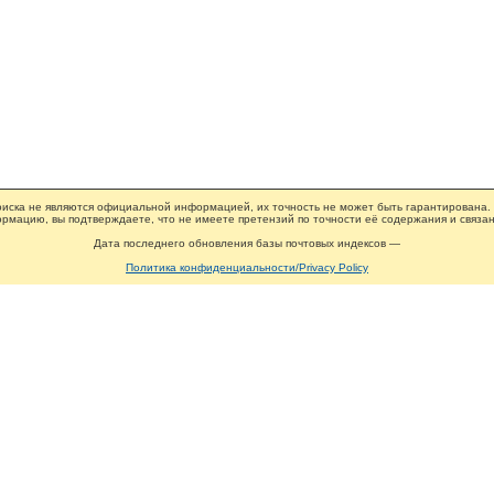
иска не являются официальной информацией, их точность не может быть гарантирована.
рмацию, вы подтверждаете, что не имеете претензий по точности её содержания и связан
Дата последнего обновления базы почтовых индексов —
Политика конфиденциальности/Privacy Policy