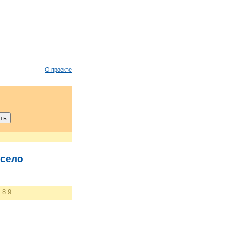
О проекте
село
8
9