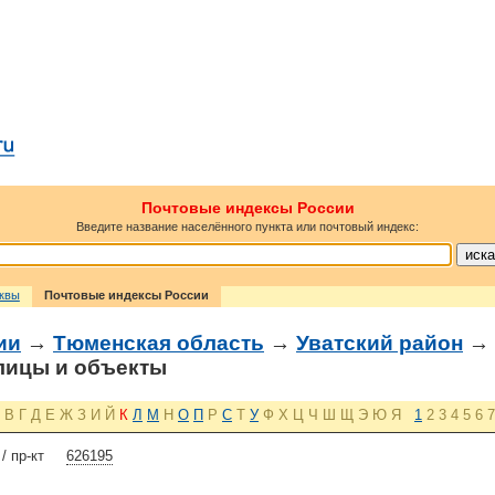
Почтовые индексы России
Введите название населённого пункта или почтовый индекс:
сквы
Почтовые индексы России
ии
→
Тюменская область
→
Уватский район
→
ицы и объекты
В
Г
Д
Е
Ж
З
И
Й
К
Л
М
Н
О
П
Р
С
Т
У
Ф
Х
Ц
Ч
Ш
Щ
Э
Ю
Я
1
2
3
4
5
6
7
 пр-кт
626195