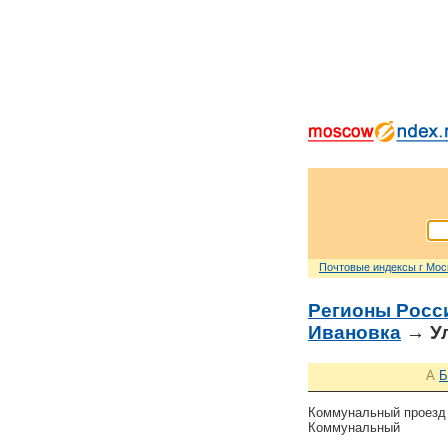
Почтовые индексы г Мо
Регионы Росс
Ивановка
→ Ул
А
Б
Коммунальный проезд /
Коммунальный