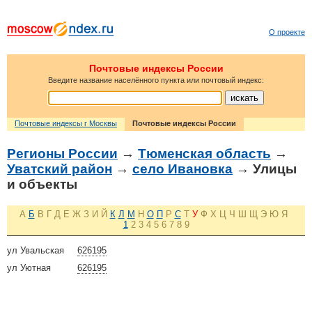
О проекте
Почтовые индексы России
Введите название населённого пункта или почтовый индекс:
Почтовые индексы г Москвы
Почтовые индексы России
Регионы России
→
Тюменская область
→
Уватский район
→
село Ивановка
→ Улицы
и объекты
А
Б
В
Г
Д
Е
Ж
З
И
Й
К
Л
М
Н
О
П
Р
С
Т
У
Ф
Х
Ц
Ч
Ш
Щ
Э
Ю
Я
1
2
3
4
5
6
7
8
9
ул Увальская
626195
ул Уютная
626195