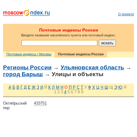
О проекте
Почтовые индексы России
Введите название населённого пункта или почтовый индекс:
Почтовые индексы г Москвы
Почтовые индексы России
Регионы России
→
Ульяновская область
→
город Барыш
→ Улицы и объекты
А
Б
В
Г
Д
Е
Ж
З
И
Й
К
Л
М
Н
О
П
Р
С
Т
У
Ф
Х
Ц
Ч
Ш
Щ
Э
Ю
Я
1
2
3
4
5
6
7
8
9
Октябрьский
433751
пер