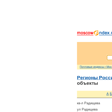
Почтовые индексы г Мо
Регионы Росс
объекты
А
Б
кв-л Радищева
ул Радищева