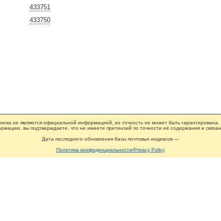
433751
433750
иска не являются официальной информацией, их точность не может быть гарантирована.
рмацию, вы подтверждаете, что не имеете претензий по точности её содержания и связан
Дата последнего обновления базы почтовых индексов —
Политика конфиденциальности/Privacy Policy