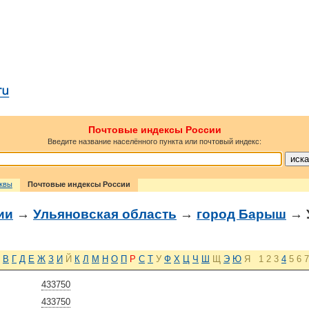
Почтовые индексы России
Введите название населённого пункта или почтовый индекс:
сквы
Почтовые индексы России
ии
→
Ульяновская область
→
город Барыш
→ 
В
Г
Д
Е
Ж
З
И
Й
К
Л
М
Н
О
П
Р
С
Т
У
Ф
Х
Ц
Ч
Ш
Щ
Э
Ю
Я
1
2
3
4
5
6
7
433750
433750