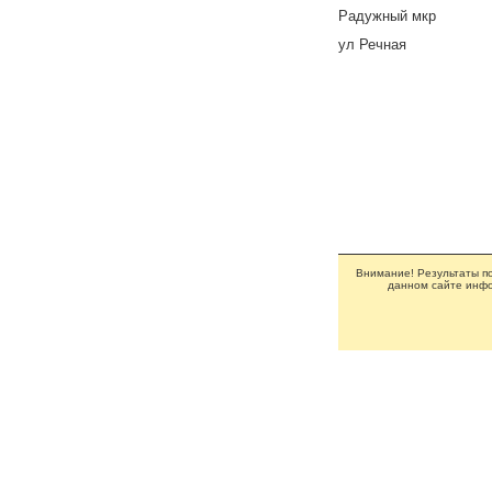
Радужный мкр
ул Речная
Внимание! Результаты по
данном сайте инфо