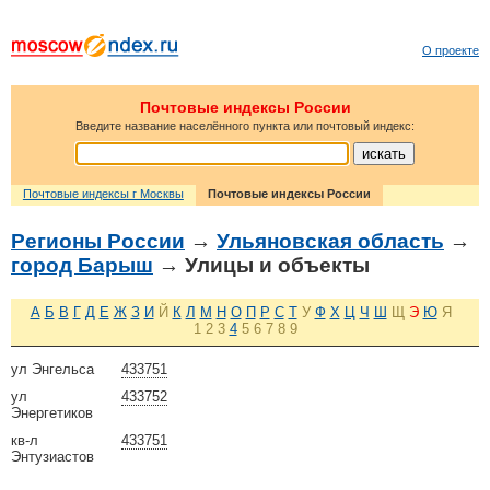
О проекте
Почтовые индексы России
Введите название населённого пункта или почтовый индекс:
Почтовые индексы г Москвы
Почтовые индексы России
Регионы России
→
Ульяновская область
→
город Барыш
→ Улицы и объекты
А
Б
В
Г
Д
Е
Ж
З
И
Й
К
Л
М
Н
О
П
Р
С
Т
У
Ф
Х
Ц
Ч
Ш
Щ
Э
Ю
Я
1
2
3
4
5
6
7
8
9
ул Энгельса
433751
ул
433752
Энергетиков
кв-л
433751
Энтузиастов