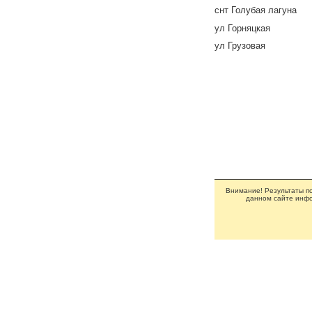
снт Голубая лагуна
ул Горняцкая
ул Грузовая
Внимание! Результаты по
данном сайте инфо