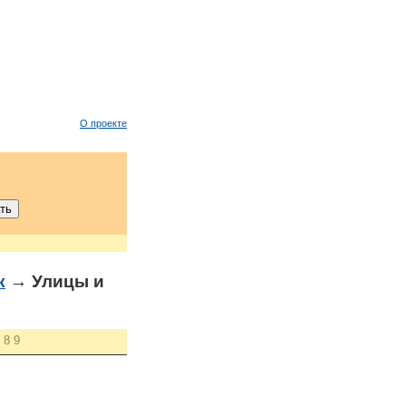
О проекте
к
→ Улицы и
8
9