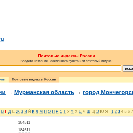
Почтовые индексы России
Введите название населённого пункта или почтовый индекс:
сквы
Почтовые индексы России
ии
→
Мурманская область
→
город Мончегорс
В
Г
Д
Е
Ж
З
И
Й
К
Л
М
Н
О
П
Р
С
Т
У
Ф
Х
Ц
Ч
Ш
Щ
Э
Ю
Я
1
2
3
4
5
6
7
184511
184511