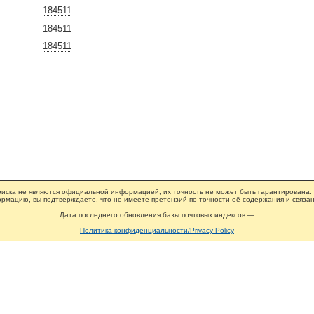
184511
184511
184511
иска не являются официальной информацией, их точность не может быть гарантирована.
рмацию, вы подтверждаете, что не имеете претензий по точности её содержания и связан
Дата последнего обновления базы почтовых индексов —
Политика конфиденциальности/Privacy Policy