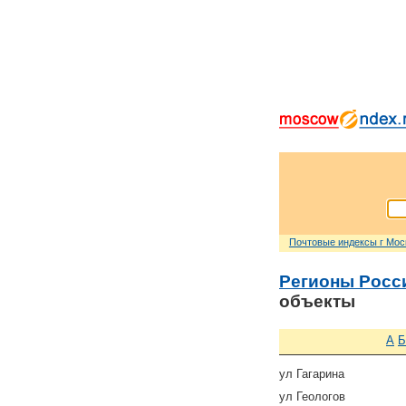
Почтовые индексы г Мо
Регионы Росс
объекты
А
Б
ул Гагарина
ул Геологов