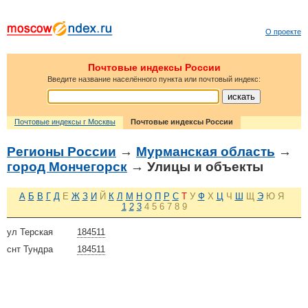
О проекте
Почтовые индексы России
Введите название населённого пункта или почтовый индекс:
Почтовые индексы г Москвы
Почтовые индексы России
Регионы России
→
Мурманская область
→
город Мончегорск
→ Улицы и объекты
А
Б
В
Г
Д
Е
Ж
З
И
Й
К
Л
М
Н
О
П
Р
С
Т
У
Ф
Х
Ц
Ч
Ш
Щ
Э
Ю
Я
1
2
3
4
5
6
7
8
9
ул Терская
184511
снт Тундра
184511