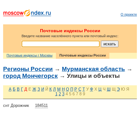
О проекте
Почтовые индексы России
Введите название населённого пункта или почтовый индекс:
Почтовые индексы г Москвы
Почтовые индексы России
Регионы России
→
Мурманская область
→
город Мончегорск
→ Улицы и объекты
А
Б
В
Г
Д
Е
Ж
З
И
Й
К
Л
М
Н
О
П
Р
С
Т
У
Ф
Х
Ц
Ч
Ш
Щ
Э
Ю
Я
1
2
3
4
5
6
7
8
9
снт Дорожник
184511