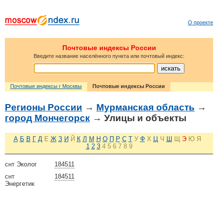
О проекте
Почтовые индексы России
Введите название населённого пункта или почтовый индекс:
Почтовые индексы г Москвы
Почтовые индексы России
Регионы России
→
Мурманская область
→
город Мончегорск
→ Улицы и объекты
А
Б
В
Г
Д
Е
Ж
З
И
Й
К
Л
М
Н
О
П
Р
С
Т
У
Ф
Х
Ц
Ч
Ш
Щ
Э
Ю
Я
1
2
3
4
5
6
7
8
9
снт Эколог
184511
снт
184511
Энергетик