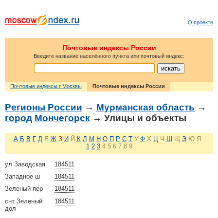
О проекте
Почтовые индексы России
Введите название населённого пункта или почтовый индекс:
Почтовые индексы г Москвы
Почтовые индексы России
Регионы России
→
Мурманская область
→
город Мончегорск
→ Улицы и объекты
А
Б
В
Г
Д
Е
Ж
З
И
Й
К
Л
М
Н
О
П
Р
С
Т
У
Ф
Х
Ц
Ч
Ш
Щ
Э
Ю
Я
1
2
3
4
5
6
7
8
9
ул Заводская
184511
Западное ш
184511
Зеленый пер
184511
снт Зеленый
184511
дол